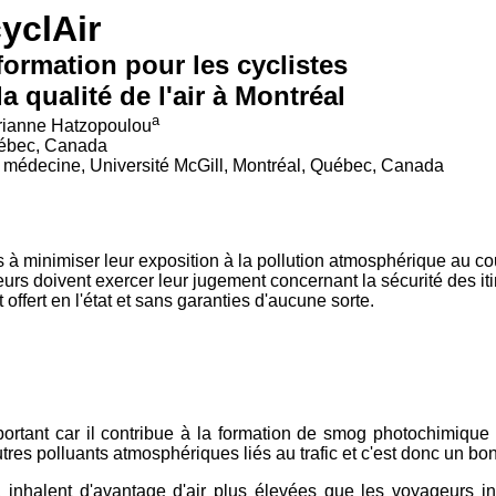
yclAir
formation pour les cyclistes
la qualité de l'air à Montréal
a
rianne Hatzopoulou
Québec, Canada
 médecine, Université McGill, Montréal, Québec, Canada
sés à minimiser leur exposition à la pollution atmosphérique au c
ateurs doivent exercer leur jugement concernant la sécurité des i
 offert en l'état et sans garanties d'aucune sorte.
rtant car il contribue à la formation de smog photochimique a
s polluants atmosphériques liés au trafic et c'est donc un bon in
ité, inhalent d'avantage d'air plus élevées que les voyageurs 