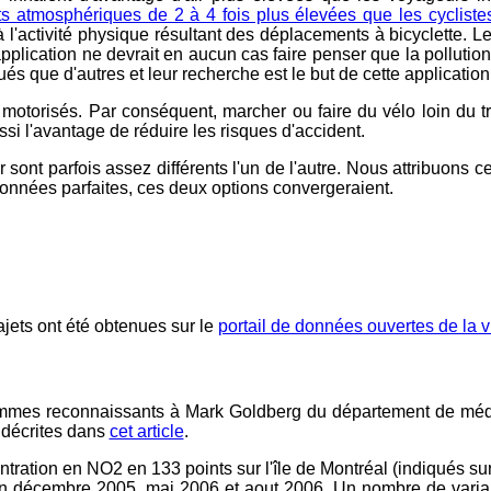
 atmosphériques de 2 à 4 fois plus élevées que les cyclistes 
 l'activité physique résultant des déplacements à bicyclette. Le
 application ne devrait en aucun cas faire penser que la polluti
és que d'autres et leur recherche est le but de cette application
motorisés. Par conséquent, marcher ou faire du vélo loin du t
si l'avantage de réduire les risques d'accident.
r sont parfois assez différents l'un de l'autre. Nous attribuons
nnées parfaites, ces deux options convergeraient.
rajets ont été obtenues sur le
portail de données ouvertes de la v
mes reconnaissants à Mark Goldberg du département de médec
décrites dans
cet article
.
tration en NO2 en 133 points sur l'île de Montréal (indiqués su
n décembre 2005, mai 2006 et aout 2006. Un nombre de variables