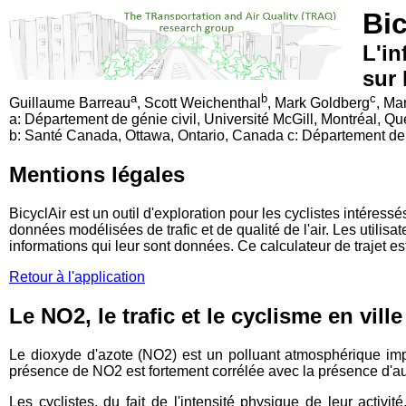
Bic
L'in
sur 
a
b
c
Guillaume Barreau
, Scott Weichenthal
, Mark Goldberg
, Ma
a: Département de génie civil, Université McGill, Montréal, 
b: Santé Canada, Ottawa, Ontario, Canada c: Département de
Mentions légales
BicyclAir est un outil d'exploration pour les cyclistes intéres
données modélisées de trafic et de qualité de l'air. Les utilis
informations qui leur sont données. Ce calculateur de trajet est
Retour à l'application
Le NO2, le trafic et le cyclisme en ville
Le dioxyde d'azote (NO2) est un polluant atmosphérique impo
présence de NO2 est fortement corrélée avec la présence d'autre
Les cyclistes, du fait de l'intensité physique de leur activ