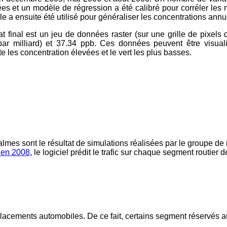
iées et un modèle de régression a été calibré pour corréler le
 a ensuite été utilisé pour généraliser les concentrations annu
at final est un jeu de données raster (sur une grille de pixel
 par milliard) et 37.34 ppb. Ces données peuvent être visua
e les concentration élevées et le vert les plus basses.
 calmes sont le résultat de simulations réalisées par le groupe d
 en 2008
, le logiciel prédit le trafic sur chaque segment routier d
 déplacements automobiles. De ce fait, certains segment réservés 